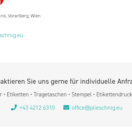
irol, Vorarlberg, Wien
eschnig.eu
aktieren Sie uns gerne für individuelle Anfr
 • Etiketten • Tragetaschen • Stempel • Etikettendruc
+43 4212 6310
office@plieschnig.eu