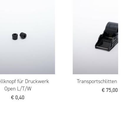
n für Open W
Handpreisauszeichner Open S8
(gr.)
0
€
249,00