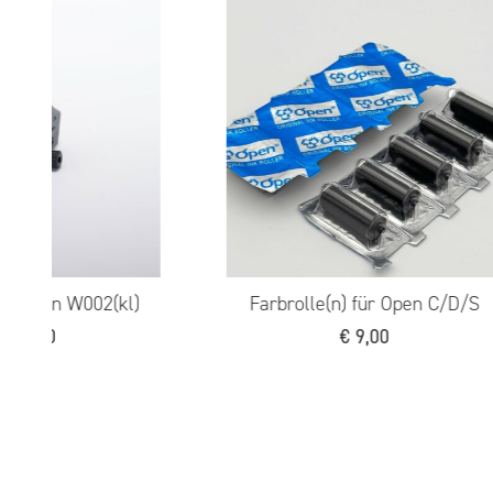
 C/D/S
Handpreisauszeichner Open S6
€
249,00