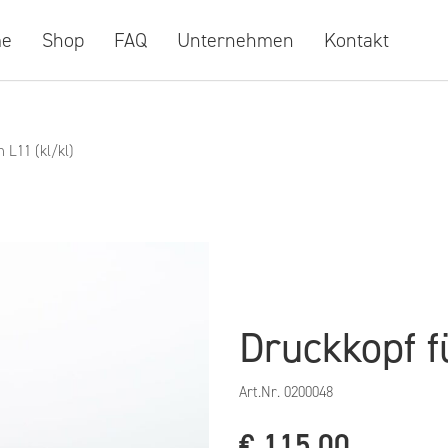
e
Shop
FAQ
Unternehmen
Kontakt
 L11 (kl/kl)
Druckkopf f
Art.Nr.
0200048
€
115,00