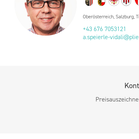
Oberösterreich, Salzburg, T
+43 676 7053121
a.speierle-vidali@pli
Kont
Preisauszeichner