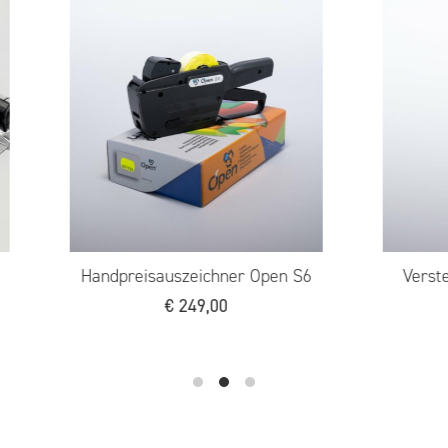
Verstellknopf für Druckwerk
Transportschlitte
Open L/T/W
€
75,0
€
0,40