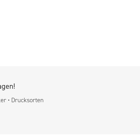
agen!
ker • Drucksorten