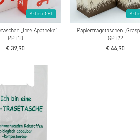
Aktion: 5+1
Akti
etaschen „Ihre Apotheke“
Papiertragetaschen „Grasp
PPT18
GPT22
€
39,90
€
44,90