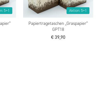
on: 5+1
Aktion: 5+1
apier“
Papiertragetaschen „Graspapier“
GPT18
€
39,90