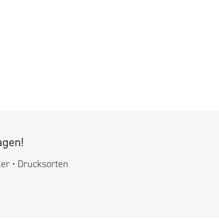
agen!
ker • Drucksorten