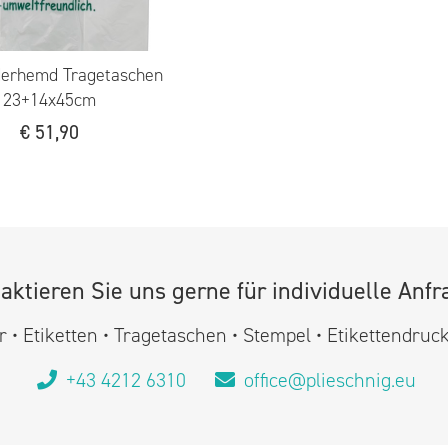
derhemd Tragetaschen
23+14x45cm
€
51,90
aktieren Sie uns gerne für individuelle Anfr
 • Etiketten • Tragetaschen • Stempel • Etikettendruc
+43 4212 6310
office@plieschnig.eu