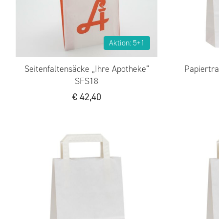
Aktion: 5+1
Seitenfaltensäcke „Ihre Apotheke“
Papiertr
SFS18
€
42,40