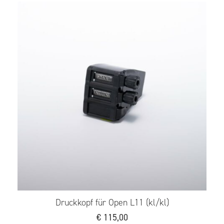
r Open L11 (kl/kl)
Druckkopf für O
115,00
€
115