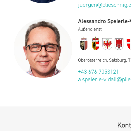
juergen@plieschnig.
Alessandro Speierle-V
Außendienst
Oberösterreich, Salzburg, T
+43 676 7053121
a.speierle-vidali@pli
Kont