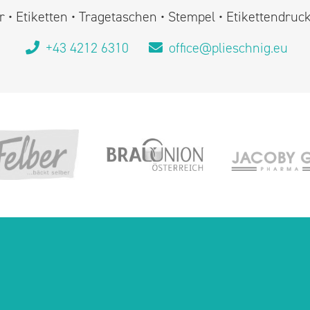
 • Etiketten • Tragetaschen • Stempel • Etikettendruc
+43 4212 6310
office@plieschnig.eu