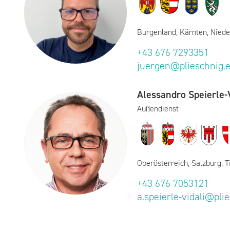
Burgenland, Kärnten, Niede
+43 676 7293351
juergen@plieschnig.
Alessandro Speierle-V
Außendienst
Oberösterreich, Salzburg, T
+43 676 7053121
a.speierle-vidali@pli