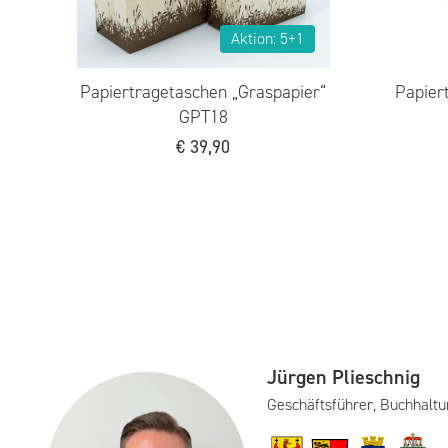
Aktion: 5+1
Papiertragetaschen „Ihre
Papiertr
Apotheke“ PPT22
€
44,90
Jürgen Plieschnig
Geschäftsführer, Buchhaltu