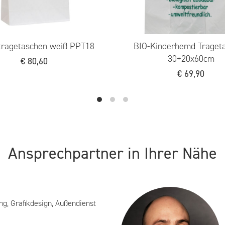
agetaschen weiß PPT22
Papiertragetaschen PPTT
32+16x44cm
€
0,32
€
138,70
Ansprechpartner in Ihrer Nähe
ng, Grafikdesign, Außendienst