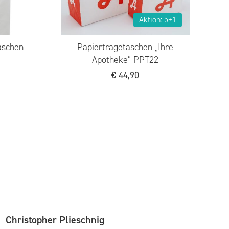
 ca.
Papiertragetaschen braun ca.
22+10x28cm
€
86,90
Christopher Plieschnig