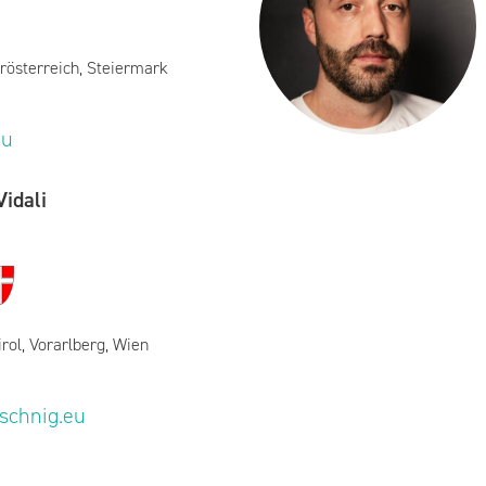
rösterreich, Steiermark
eu
idali
irol, Vorarlberg, Wien
eschnig.eu