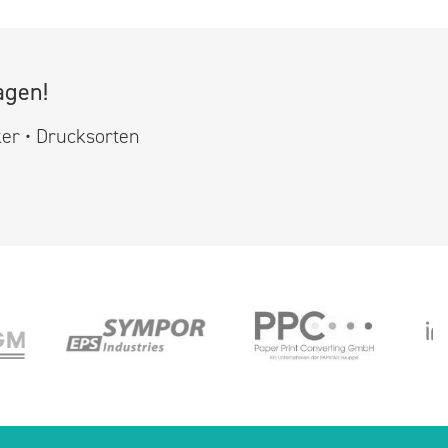
agen!
ker • Drucksorten