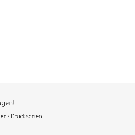
agen!
ker • Drucksorten