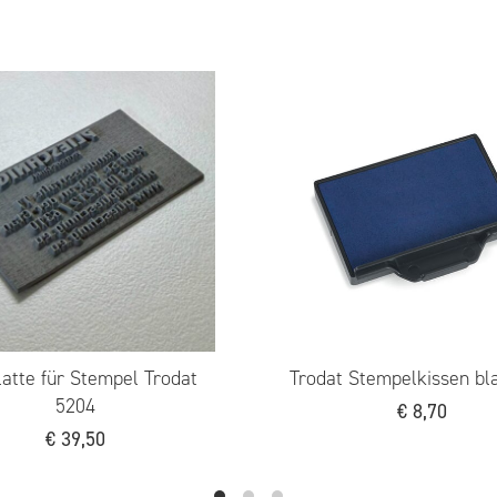
Stempel Trodat Professional
Stempel Trodat Pr
5440 (Datum)
€
30,90
€
67,30