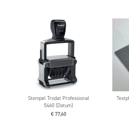
onal
Trodat Stempelkissen schwarz
6/50
€
5,90