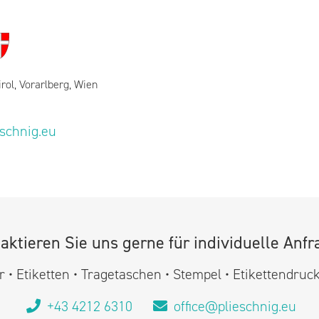
irol, Vorarlberg, Wien
eschnig.eu
aktieren Sie uns gerne für individuelle Anfr
 • Etiketten • Tragetaschen • Stempel • Etikettendruc
+43 4212 6310
office@plieschnig.eu