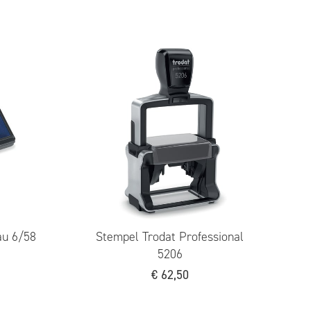
inty 4912
Trodat Stempelkissen blau 6/53
€
5,90