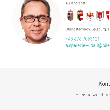
Außendienst
Oberösterreich, Salzburg, T
+43 676 7053121
a.speierle-vidali@pli
Kont
Preisauszeichner