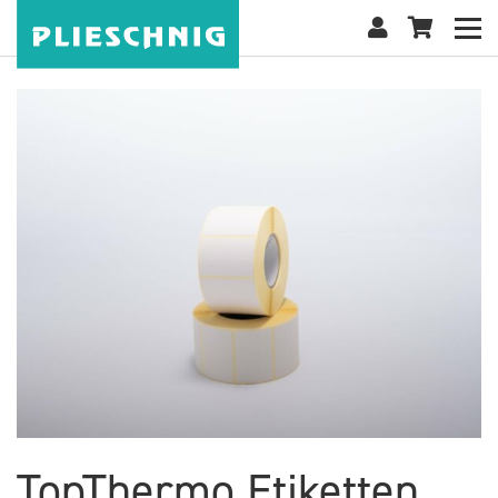
TopThermo Etiketten