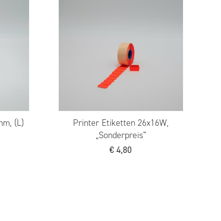
hermo Etiketten ca.
Gefahrenzeichen „GHS07“
100x50mm
25x25mm
€
29,90
€
13,20