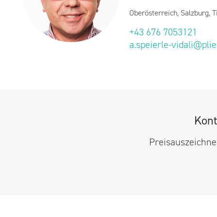
Oberösterreich, Salzburg, T
+43 676 7053121
a.speierle-vidali@pli
Kont
Preisauszeichner