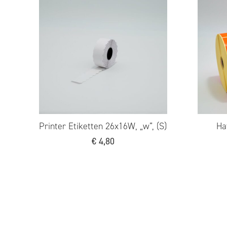
iketten 26x16W,
Printer Etiketten 29x28mm „Ihr
derpreis“
Apotheke“
€
4,80
€
5,80