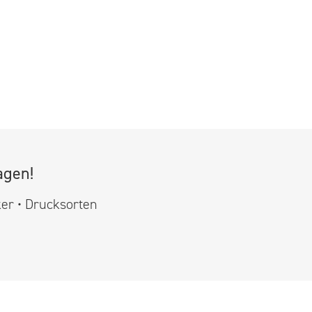
agen!
ker • Drucksorten