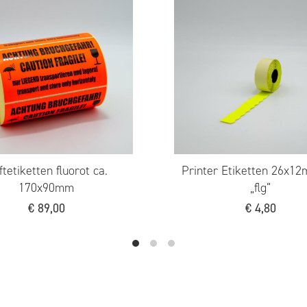
e
Printer Etiketten 26x16RE,
TopT
„ChargenNr/MHD“
€
4,80