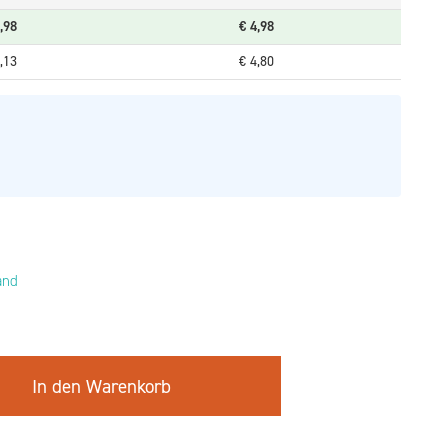
,98
€
4,98
,13
€
4,80
and
In den Warenkorb