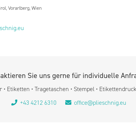
irol, Vorarlberg, Wien
eschnig.eu
aktieren Sie uns gerne für individuelle Anfr
 • Etiketten • Tragetaschen • Stempel • Etikettendruc
+43 4212 6310
office@plieschnig.eu