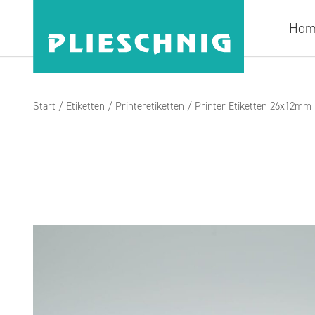
Hom
Start
/
Etiketten
/
Printeretiketten
/ Printer Etiketten 26x12mm 