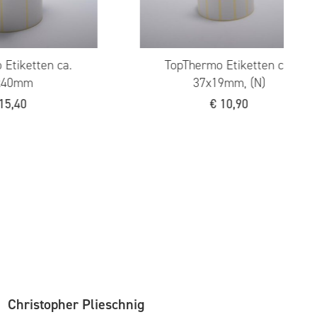
rmo Etiketten ca.
TopThermo Etiketten ca.
0x23mm, (N)
68x61mm (N)
€
11,90
€
19,20
Christopher Plieschnig