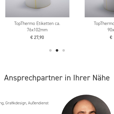
TopThermo Etiketten ca.
TopThe
37x19mm, (N)
4
€
10,90
Ansprechpartner in Ihrer Nähe
ng, Grafikdesign, Außendienst