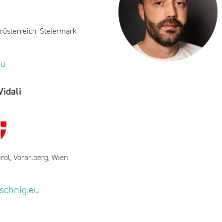
rösterreich, Steiermark
eu
idali
irol, Vorarlberg, Wien
eschnig.eu