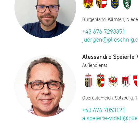
Burgenland, Kärnten, Niede
+43 676 7293351
juergen@plieschnig.
Alessandro Speierle-V
Außendienst
Oberösterreich, Salzburg, T
+43 676 7053121
a.speierle-vidali@pli