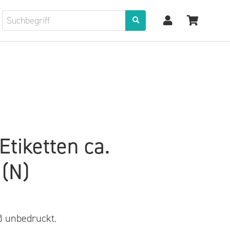
tiketten ca.
(N)
ß unbedruckt.