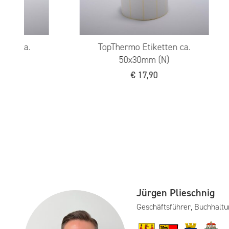
tiketten ca.
TopThermo Etiketten ca.
02mm
90x40mm
,90
€
15,40
Jürgen Plieschnig
Geschäftsführer, Buchhaltu