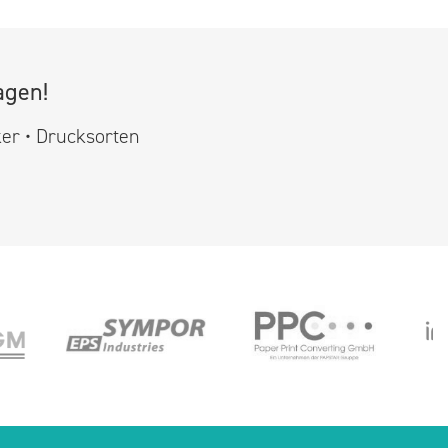
agen!
ker • Drucksorten