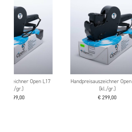
uszeichner Open S14
Druckkopf für Open W002 (gr
€
249,00
€
115,00