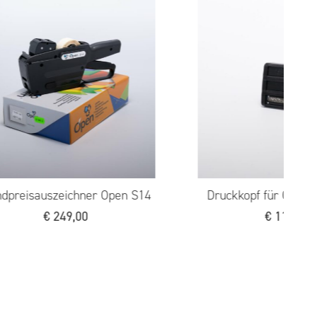
Druckkopf für Open C6
Transportschlitten für
€
85,00
€
75,00