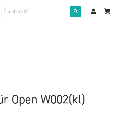
ür Open W002(kl)