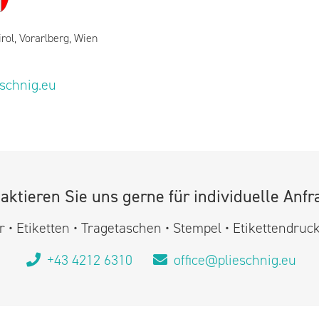
irol, Vorarlberg, Wien
eschnig.eu
aktieren Sie uns gerne für individuelle Anfr
 • Etiketten • Tragetaschen • Stempel • Etikettendruc
+43 4212 6310
office@plieschnig.eu