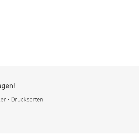
agen!
ker • Drucksorten