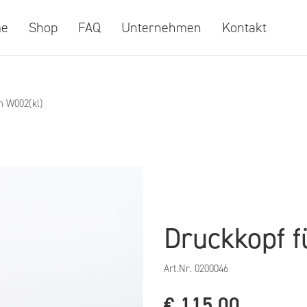
e
Shop
FAQ
Unternehmen
Kontakt
n W002(kl)
Druckkopf f
Art.Nr.
0200046
€
115,00