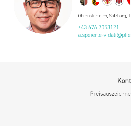
Oberösterreich, Salzburg, T
+43 676 7053121
a.speierle-vidali@pli
Kont
Preisauszeichner