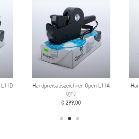
.)
Handpreisauszeichner Open L11
(kl./kl.)
€
299,00