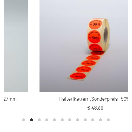
6x27mm
Haftetiketten „Sonderpreis -50%“
€
48,60